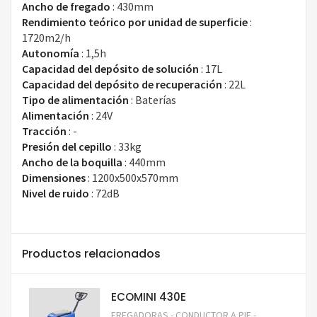
Ancho de fregado
:
430mm
Rendimiento teórico por unidad de superficie
:
1720m2/h
Autonomía
:
1,5h
Capacidad del depósito de solución
:
17L
Capacidad del depósito de recuperación
:
22L
Tipo de alimentación
:
Baterías
Alimentación
:
24V
Tracción
:
-
Presión del cepillo
:
33kg
Ancho de la boquilla
:
440mm
Dimensiones
:
1200x500x570mm
Nivel de ruido
:
72dB
Productos relacionados
ECOMINI 430E
FREGADORAS - CONDUCTOR A PIE -